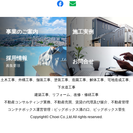
事業のご案内
施工実例
採用情報
お問合せ
募集要項
土木工事、外構工事、舗装工事、塗装工事、造園工事、解体工事、宅地造成工事、
下水道工事
建築工事、リフォーム、改修・修繕工事
不動産コンサルティング業務、不動産売買、賃貸の代理及び媒介、不動産管理
コンテナボックス運営管理：ビッグボックス溝の口、ビッグボックス菅生
Copyright© Choei Co.,Ltd.All rights reserved.
お電話でのお問合せ
オンラインお問合せ