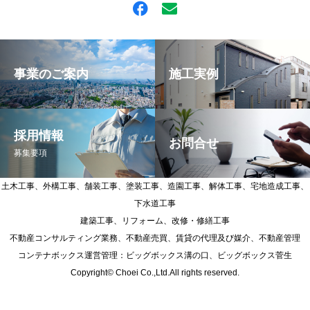
事業のご案内
施工実例
採用情報
お問合せ
募集要項
土木工事、外構工事、舗装工事、塗装工事、造園工事、解体工事、宅地造成工事、
下水道工事
建築工事、リフォーム、改修・修繕工事
不動産コンサルティング業務、不動産売買、賃貸の代理及び媒介、不動産管理
コンテナボックス運営管理：ビッグボックス溝の口、ビッグボックス菅生
Copyright© Choei Co.,Ltd.All rights reserved.
お電話でのお問合せ
オンラインお問合せ